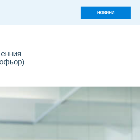
НОВИНИ
менния
шофьор)