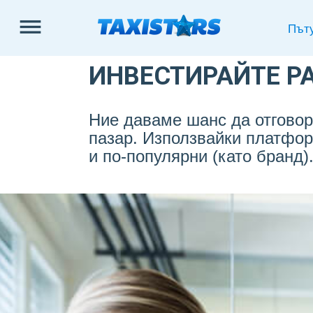
Влез
Път
в
профила
ИНВЕСТИРАЙТЕ Р
Ние даваме шанс да отговор
пазар. Използвайки платфор
ПЪТУВАЙ
и по-популярни (като бранд)
С
TAXISTARS
ШОФИРАЙ
С
TAXISTARS