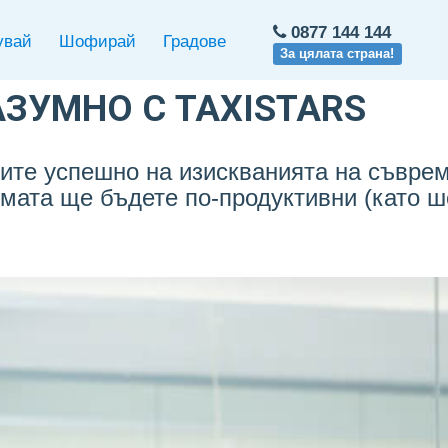
0877 144 144
увай
Шофирай
Градове
За цялата страна!
АЗУМНО С TAXISTARS
ите успешно на изискванията на съвре
мата ще бъдете по-продуктивни (като 
.