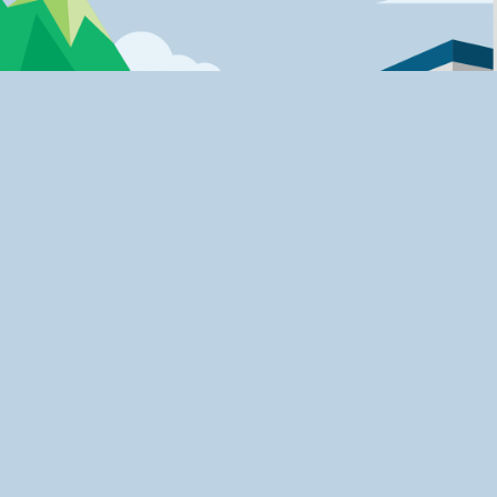
ПЪТУВАЙ С TAXISTARS
профила
Градове